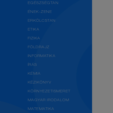
EGÉSZSÉGTAN
ÉNEK-ZENE
ERKÖLCSTAN
ETIKA
FIZIKA
FÖLDRAJZ
INFORMATIKA
ÍRÁS
KÉMIA
KÉZIKÖNYV
KÖRNYEZETISMERET
MAGYAR IRODALOM
MATEMATIKA