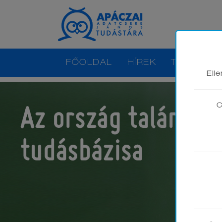
FŐOLDAL
HÍREK
TANANYA
Ell
C