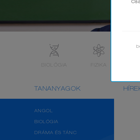
Csa
b
BIOLÓGIA
FIZIKA
FÖL
TANANYAGOK
HÍRE
ANGOL
BIOLÓGIA
DRÁMA ÉS TÁNC