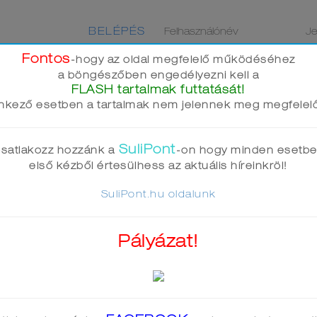
BELÉPÉS
Elfelejtette jelszavát?
Fontos
-hogy az oldal megfelelő működéséhez
a böngészőben engedélyezni kell a
GOK
FÓRUM
BLOG
GY.I.K.
FLASH tartalmak futtatását!
enkező esetben a tartalmak nem jelennek meg megfelel
SuliPont
satlakozz hozzánk a
-on hogy minden esetb
első kézből értesülhess az aktuális híreinkröl!
SuliPont.hu oldalunk
Pályázat!