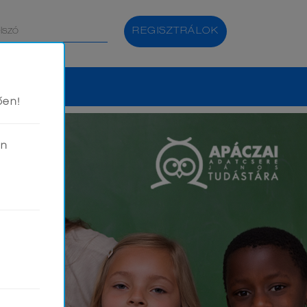
REGISZTRÁLOK
ően!
en