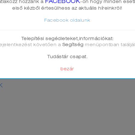
FACEBOOK
tlakozz hozzánk a
-on hogy minden ese
első kézből értesülhess az aktuális híreinkröl!
Facebook oldalunk
Telepítési segédleteket,információkat:
ejelentkezést követően a
Segítség
menüpontban találjá
Tudástár csapat.
DRAJZ
KÉMIA
IRODALOM
MATEM
bezár
K