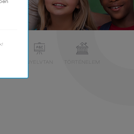
tben
k!
ATIKA
NYELVTAN
TÖRTÉNELEM